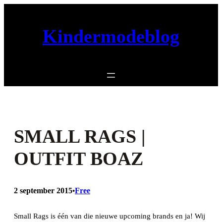
Ga
naar
Kindermodeblog
de
inhoud
SMALL RAGS |
OUTFIT BOAZ
2 september 2015
Free
•
Small Rags is één van die nieuwe upcoming brands en ja! Wij