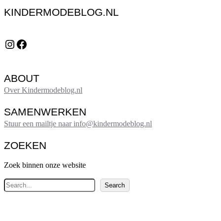
KINDERMODEBLOG.NL
Instagram
Facebook
ABOUT
Over Kindermodeblog.nl
SAMENWERKEN
Stuur een mailtje naar info@kindermodeblog.nl
ZOEKEN
Zoek binnen onze website
Z
Search
o
e
k