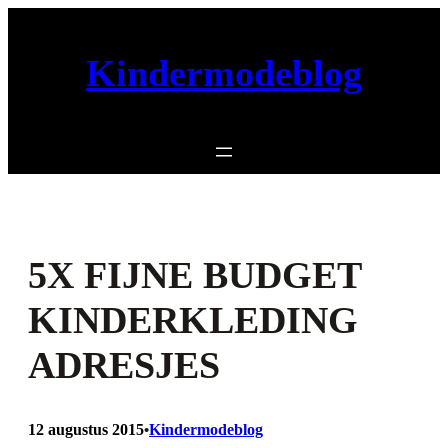
Ga
naar
Kindermodeblog
de
inhoud
5X FIJNE BUDGET
KINDERKLEDING
ADRESJES
12 augustus 2015
Kindermodeblog
•