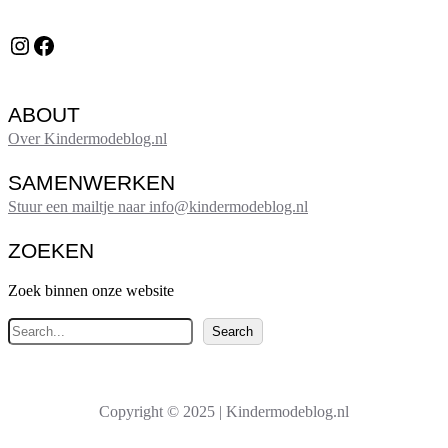
Instagram
Facebook
ABOUT
Over Kindermodeblog.nl
SAMENWERKEN
Stuur een mailtje naar info@kindermodeblog.nl
ZOEKEN
Zoek binnen onze website
Z
Search
o
e
k
Copyright © 2025 | Kindermodeblog.nl
e
n