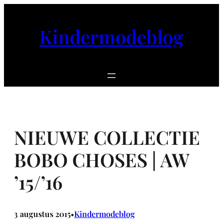
Ga
naar
Kindermodeblog
de
inhoud
NIEUWE COLLECTIE
BOBO CHOSES | AW
’15/’16
3 augustus 2015
Kindermodeblog
•