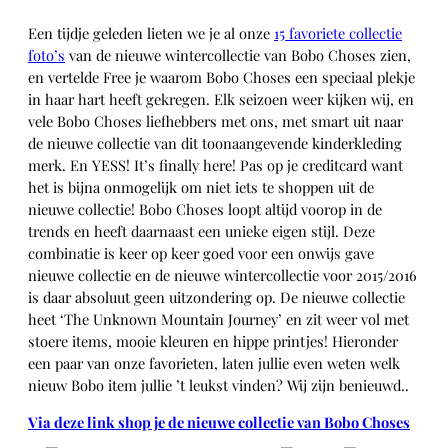
Een tijdje geleden lieten we je al onze
15 favoriete collectie
foto’s
van de nieuwe wintercollectie van Bobo Choses zien,
en vertelde Free je waarom Bobo Choses een speciaal plekje
in haar hart heeft gekregen. Elk seizoen weer kijken wij, en
vele Bobo Choses liefhebbers met ons, met smart uit naar
de nieuwe collectie van dit toonaangevende kinderkleding
merk. En YESS! It’s finally here! Pas op je creditcard want
het is bijna onmogelijk om niet iets te shoppen uit de
nieuwe collectie! Bobo Choses loopt altijd voorop in de
trends en heeft daarnaast een unieke eigen stijl. Deze
combinatie is keer op keer goed voor een onwijs gave
nieuwe collectie en de nieuwe wintercollectie voor 2015/2016
is daar absoluut geen uitzondering op. De nieuwe collectie
heet ‘The Unknown Mountain Journey’ en zit weer vol met
stoere items, mooie kleuren en hippe printjes! Hieronder
een paar van onze favorieten, laten jullie even weten welk
nieuw Bobo item jullie ’t leukst vinden? Wij zijn benieuwd..
Via deze link shop je de nieuwe collectie van Bobo Choses