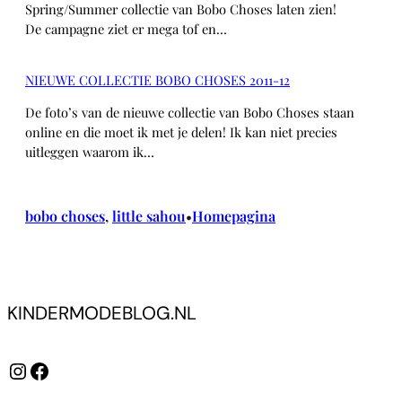
Spring/Summer collectie van Bobo Choses laten zien!
De campagne ziet er mega tof en…
NIEUWE COLLECTIE BOBO CHOSES 2011-12
De foto’s van de nieuwe collectie van Bobo Choses staan
online en die moet ik met je delen! Ik kan niet precies
uitleggen waarom ik…
bobo choses
, 
little sahou
Homepagina
•
KINDERMODEBLOG.NL
Instagram
Facebook