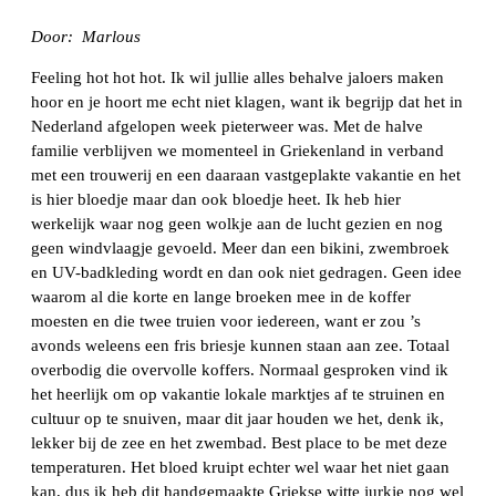
Door: Marlous
Feeling hot hot hot. Ik wil jullie alles behalve jaloers maken
hoor en je hoort me echt niet klagen, want ik begrijp dat het in
Nederland afgelopen week pieterweer was. Met de halve
familie verblijven we momenteel in Griekenland in verband
met een trouwerij en een daaraan vastgeplakte vakantie en het
is hier bloedje maar dan ook bloedje heet. Ik heb hier
werkelijk waar nog geen wolkje aan de lucht gezien en nog
geen windvlaagje gevoeld. Meer dan een bikini, zwembroek
en UV-badkleding wordt en dan ook niet gedragen. Geen idee
waarom al die korte en lange broeken mee in de koffer
moesten en die twee truien voor iedereen, want er zou ’s
avonds weleens een fris briesje kunnen staan aan zee. Totaal
overbodig die overvolle koffers. Normaal gesproken vind ik
het heerlijk om op vakantie lokale marktjes af te struinen en
cultuur op te snuiven, maar dit jaar houden we het, denk ik,
lekker bij de zee en het zwembad. Best place to be met deze
temperaturen. Het bloed kruipt echter wel waar het niet gaan
kan, dus ik heb dit handgemaakte Griekse witte jurkje nog wel