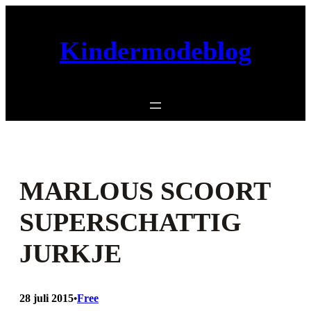
Ga
naar
Kindermodeblog
de
inhoud
MARLOUS SCOORT
SUPERSCHATTIG
JURKJE
28 juli 2015
Free
•