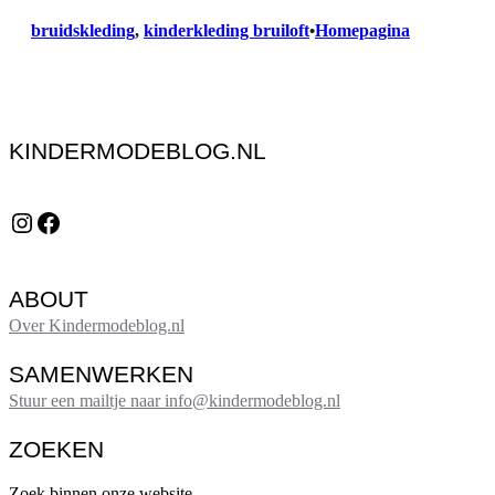
bruidskleding
, 
kinderkleding bruiloft
Homepagina
•
KINDERMODEBLOG.NL
Instagram
Facebook
ABOUT
Over Kindermodeblog.nl
SAMENWERKEN
Stuur een mailtje naar info@kindermodeblog.nl
ZOEKEN
Zoek binnen onze website