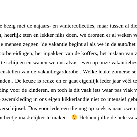
je bezig met de najaars- en wintercollecties, maar tussen al
 heerlijk eten en lekker niks doen, we dromen er al weken van 
je mensen zeggen ‘de vakantie begint al als we in de auto/het 
voorbereidingen, het inpakken van de koffers, het inslaan van
 te schijnen en wanen we ons alvast even op onze vakantiebe
menstellen van de vakantiegarderobe.. Welke leuke zomerse se
nden.. De keuze is reuze en er gaat eigenlijk ieder jaar véél t
ing voor de kinderen, en toch is dit vaak iets waar pas vlàk 
wemkleding in ons eigen kikkerlandje niet zo intensief gebr
verschijnsel. Dus voor iedereen die nog op zoek is naar zwem
een beetje makkelijker te maken..
Hebben jullie de hele vaka