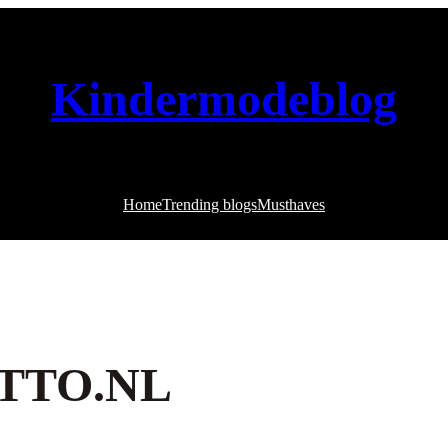
Kindermodeblog
Home
Trending blogs
Musthaves
TTO.NL