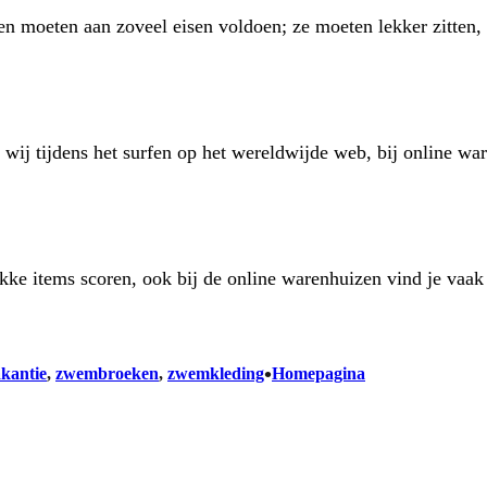
en moeten aan zoveel eisen voldoen; ze moeten lekker zitten, 
n wij tijdens het surfen op het wereldwijde web, bij online 
gekke items scoren, ook bij de online warenhuizen vind je va
•
kantie
, 
zwembroeken
, 
zwemkleding
Homepagina