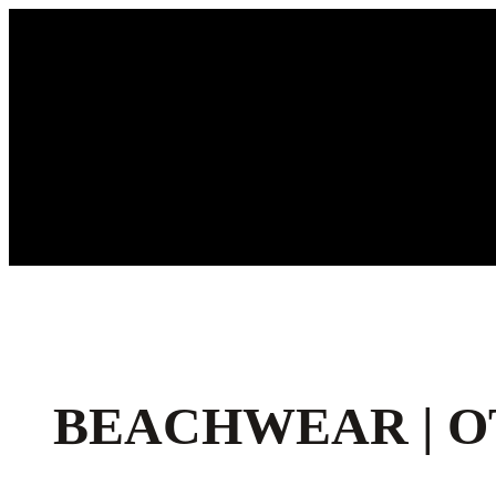
Ga
naar
de
inhoud
BEACHWEAR | O