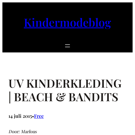
Ga
naar
Kindermodeblog
de
inhoud
UV KINDERKLEDING
| BEACH & BANDITS
14 juli 2015
Free
•
Door: Marlous