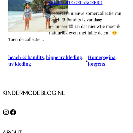
COLLECTIE GELANCEERD
Yeeeey! De nieuwe zomercollectie van
Beach & Bandits is vandaag
gelanceerd!!! En dat nieuwtje moet ik
natuurlijk even met jullie delen!!
Toen de collectie…
beach & bandits
, 
hippe uv kleding
, 
Homepagina
, 
•
uv kleding
jongens
KINDERMODEBLOG.NL
Instagram
Facebook
ABOUT