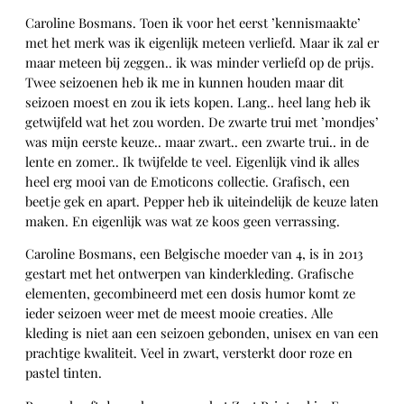
Caroline Bosmans. Toen ik voor het eerst ’kennismaakte’
met het merk was ik eigenlijk meteen verliefd. Maar ik zal er
maar meteen bij zeggen.. ik was minder verliefd op de prijs.
Twee seizoenen heb ik me in kunnen houden maar dit
seizoen moest en zou ik iets kopen. Lang.. heel lang heb ik
getwijfeld wat het zou worden. De zwarte trui met ’mondjes’
was mijn eerste keuze.. maar zwart.. een zwarte trui.. in de
lente en zomer.. Ik twijfelde te veel. Eigenlijk vind ik alles
heel erg mooi van de Emoticons collectie. Grafisch, een
beetje gek en apart. Pepper heb ik uiteindelijk de keuze laten
maken. En eigenlijk was wat ze koos geen verrassing.
Caroline Bosmans, een Belgische moeder van 4, is in 2013
gestart met het ontwerpen van kinderkleding. Grafische
elementen, gecombineerd met een dosis humor komt ze
ieder seizoen weer met de meest mooie creaties. Alle
kleding is niet aan een seizoen gebonden, unisex en van een
prachtige kwaliteit. Veel in zwart, versterkt door roze en
pastel tinten.