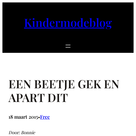
Ga
naar
Kindermodeblog
de
inhoud
EEN BEETJE GEK EN
APART DIT
18 maart 2015
Free
•
Door: Bonnie