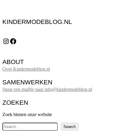
KINDERMODEBLOG.NL
Instagram
Facebook
ABOUT
Over Kindermodeblog.nl
SAMENWERKEN
Stuur een mailtje naar info@kindermodeblog.nl
ZOEKEN
Zoek binnen onze website
Z
Search
o