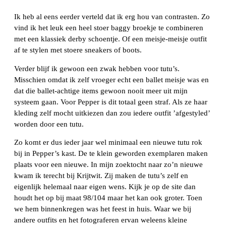
Ik heb al eens eerder verteld dat ik erg hou van contrasten. Zo
vind ik het leuk een heel stoer baggy broekje te combineren
met een klassiek derby schoentje. Of een meisje-meisje outfit
af te stylen met stoere sneakers of boots.
Verder blijf ik gewoon een zwak hebben voor tutu’s.
Misschien omdat ik zelf vroeger echt een ballet meisje was en
dat die ballet-achtige items gewoon nooit meer uit mijn
systeem gaan. Voor Pepper is dit totaal geen straf. Als ze haar
kleding zelf mocht uitkiezen dan zou iedere outfit ’afgestyled’
worden door een tutu.
Zo komt er dus ieder jaar wel minimaal een nieuwe tutu rok
bij in Pepper’s kast. De te klein geworden exemplaren maken
plaats voor een nieuwe. In mijn zoektocht naar zo’n nieuwe
kwam ik terecht bij Krijtwit. Zij maken de tutu’s zelf en
eigenlijk helemaal naar eigen wens. Kijk je op de site dan
houdt het op bij maat 98/104 maar het kan ook groter. Toen
we hem binnenkregen was het feest in huis. Waar we bij
andere outfits en het fotograferen ervan weleens kleine