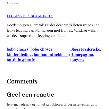
volop…
LEGGING BLA BLA MONKEY
Goedemorgen allemaal! Eerder deze week lieten we je al de
leuke legging van Nanna zien met franjes. Vandaag willen
we deze supercoole legging van Bla…
bobo choses
, 
bobo choses
Blogs Frederieke
, 
kinderkleding
, 
bonbonontheblock
, 
Homepagina
, 
•
outfit inspiratie
jongens
Comments
Geef een reactie
Je e-mailadres wordt niet gepubliceerd.
Vereiste velden zijn