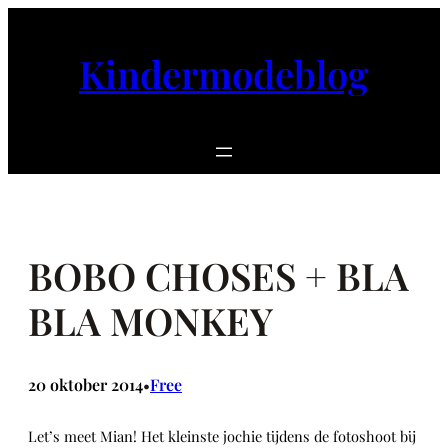
Ga
naar
Kindermodeblog
de
inhoud
BOBO CHOSES + BLA
BLA MONKEY
20 oktober 2014
Free
•
Let’s meet Mian! Het kleinste jochie tijdens de fotoshoot bij