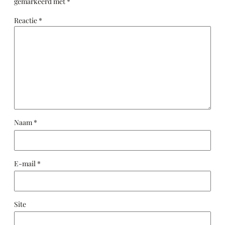
gemarkeerd met
*
Reactie
*
Naam
*
E-mail
*
Site