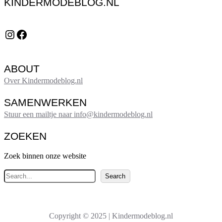
KINDERMODEBLOG.NL
Instagram
Facebook
ABOUT
Over Kindermodeblog.nl
SAMENWERKEN
Stuur een mailtje naar info@kindermodeblog.nl
ZOEKEN
Zoek binnen onze website
Z
Search
o
e
k
Copyright © 2025 | Kindermodeblog.nl
e