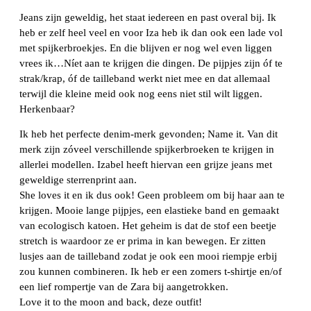
Jeans zijn geweldig, het staat iedereen en past overal bij. Ik
heb er zelf heel veel en voor Iza heb ik dan ook een lade vol
met spijkerbroekjes. En die blijven er nog wel even liggen
vrees ik…Níet aan te krijgen die dingen. De pijpjes zijn óf te
strak/krap, óf de tailleband werkt niet mee en dat allemaal
terwijl die kleine meid ook nog eens niet stil wilt liggen.
Herkenbaar?
Ik heb het perfecte denim-merk gevonden; Name it. Van dit
merk zijn zóveel verschillende spijkerbroeken te krijgen in
allerlei modellen. Izabel heeft hiervan een grijze jeans met
geweldige sterrenprint aan.
She loves it en ik dus ook! Geen probleem om bij haar aan te
krijgen. Mooie lange pijpjes, een elastieke band en gemaakt
van ecologisch katoen. Het geheim is dat de stof een beetje
stretch is waardoor ze er prima in kan bewegen. Er zitten
lusjes aan de tailleband zodat je ook een mooi riempje erbij
zou kunnen combineren. Ik heb er een zomers t-shirtje en/of
een lief rompertje van de Zara bij aangetrokken.
Love it to the moon and back, deze outfit!