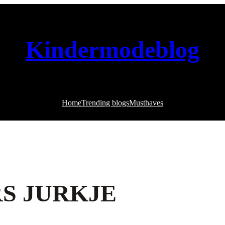
Kindermodeblog
Home
Trending blogs
Musthaves
RS JURKJE