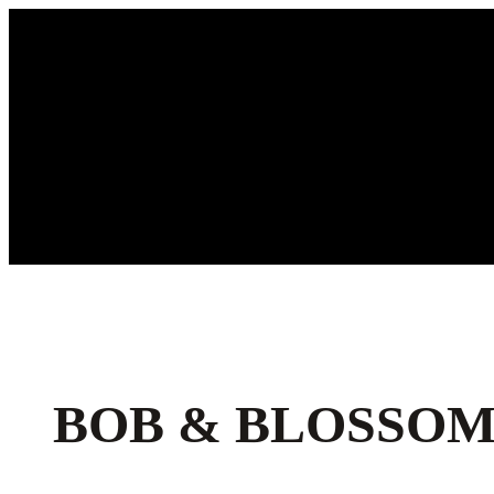
Ga
naar
de
inhoud
BOB & BLOSSOM