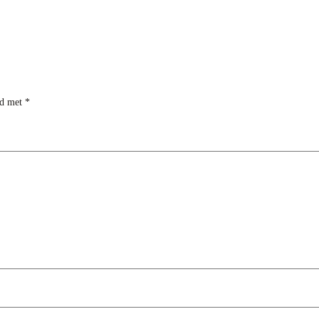
rd met
*