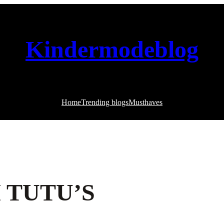
Kindermodeblog
Home
Trending blogs
Musthaves
 TUTU’S