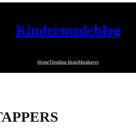
Kindermodeblog
Home
Trending blogs
Musthaves
TAPPERS