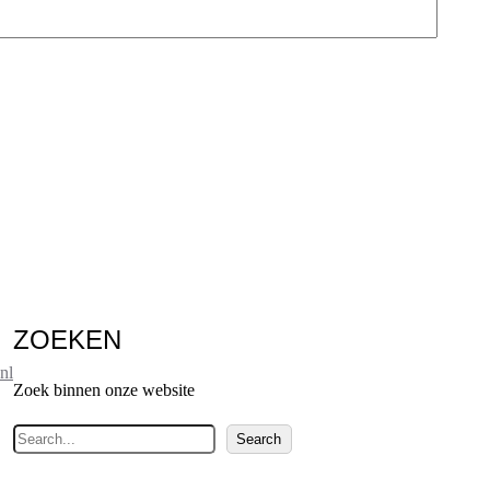
ZOEKEN
nl
Zoek binnen onze website
Z
Search
o