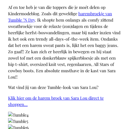
Af en toe heb je van die toppers die je moét delen op
Kindermodeblog. Zoals dit geweldige
harembroekje van
Tumble ’N Dry
. Ik shopte hem onlangs als comfy zittend
sweatbroekje voor de relaxte (zon)dagen en tijdens de
heerlijke herfst-boswandelingen, maar bij nader inzien vind
ik het ook een trendy all-days-of-the-week item. Ondanks
dat het een harem sweat pants is, lijkt het een baggy jeans.
Zo gaaf!! Ze kan zich er heerlijk in bewegen en hij staat
zowel tof met een donkerblauw spijkerbloesje als met een
hip t-shirt, oversized knit vest, regenlaarzen, All Stars of
cowboy boots. Een absolute musthave in de kast van Sara
Lou!!
Wat vind jij van deze Tumble-look van Sara Lou?
Klik hier om de harem broek van Sara Lou direct te
shoppen…