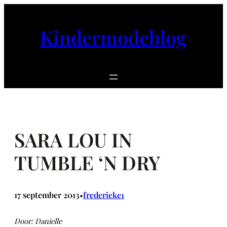
Ga
naar
Kindermodeblog
de
inhoud
SARA LOU IN
TUMBLE ‘N DRY
17 september 2013
frederieke1
•
Door: Danielle