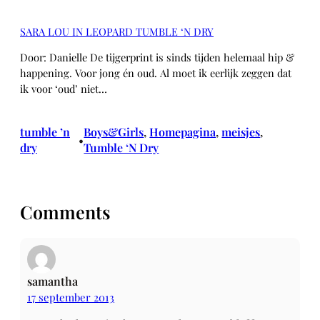
SARA LOU IN LEOPARD TUMBLE ‘N DRY
Door: Danielle De tijgerprint is sinds tijden helemaal hip &
happening. Voor jong én oud. Al moet ik eerlijk zeggen dat
ik voor ‘oud’ niet…
tumble ’n
Boys&Girls
, 
Homepagina
, 
meisjes
, 
•
dry
Tumble ‘N Dry
Comments
samantha
17 september 2013