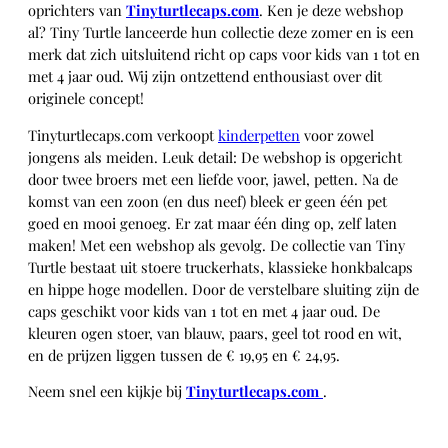
oprichters van
Tinyturtlecaps.com
. Ken je deze webshop
al? Tiny Turtle lanceerde hun collectie deze zomer en is een
merk dat zich uitsluitend richt op caps voor kids van 1 tot en
met 4 jaar oud. Wij zijn ontzettend enthousiast over dit
originele concept!
Tinyturtlecaps.com verkoopt
kinderpetten
voor zowel
jongens als meiden. Leuk detail: De webshop is opgericht
door twee broers met een liefde voor, jawel, petten. Na de
komst van een zoon (en dus neef) bleek er geen één pet
goed en mooi genoeg. Er zat maar één ding op, zelf laten
maken! Met een webshop als gevolg. De collectie van Tiny
Turtle bestaat uit stoere truckerhats, klassieke honkbalcaps
en hippe hoge modellen. Door de verstelbare sluiting zijn de
caps geschikt voor kids van 1 tot en met 4 jaar oud. De
kleuren ogen stoer, van blauw, paars, geel tot rood en wit,
en de prijzen liggen tussen de € 19,95 en € 24,95.
Neem snel een kijkje bij
Tinyturtlecaps.com
.