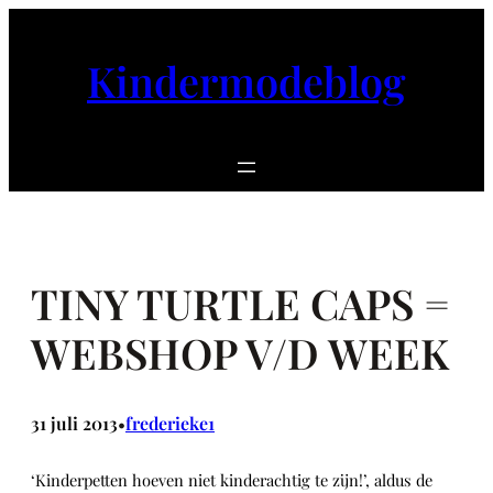
Ga
naar
Kindermodeblog
de
inhoud
TINY TURTLE CAPS =
WEBSHOP V/D WEEK
31 juli 2013
frederieke1
•
‘Kinderpetten hoeven niet kinderachtig te zijn!’, aldus de