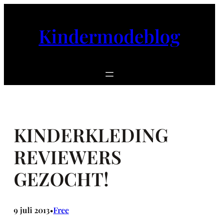
Ga
naar
Kindermodeblog
de
inhoud
KINDERKLEDING
REVIEWERS
GEZOCHT!
9 juli 2013
Free
•