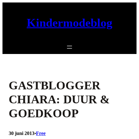
Ga
naar
de
Kindermodeblog
inhoud
GASTBLOGGER
CHIARA: DUUR &
GOEDKOOP
30 juni 2013
Free
•