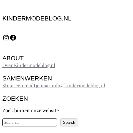
KINDERMODEBLOG.NL
Instagram
Facebook
ABOUT
Over Kindermodeblog.nl
SAMENWERKEN
Stuur een mailtje naar info@kindermodeblog.nl
ZOEKEN
Zoek binnen onze website
Z
Search
o