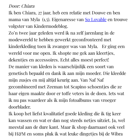
Door: Chiara
Ik ben Chiara, 27 jaar, heb een relatie met Douwe en ben
mama van Myla (1,5). Eigenaresse van
So Lovable
en trouwe
volgster van Kindermodeblog.
Zo’n twee jaar geleden werd ik na zelf jarenlang in de
modewereld te hebben gewerkt geconfronteerd met
kinderkleding toen ik zwanger was van Myla. Er ging een
wereld voor me open. Ik shopte me gek aan kleertjes,
dekentjes en accessoires. Echt alles moest perfect!
De manier van kleden is waarschijnlijk een soort van
genetisch bepaald en dank ik aan mijn moeder. Die kleedde
mijn zusjes en mij altijd keurig aan. Van Naf Naf
gecombineerd met Zeeman tot Scapino schoentjes die ze
haar eigen maakte door er toffe veters in de doen. Iets wat
ik nu pas waardeer als ik mijn fotoalbums van vroeger
doorblader.
Ik koop het liefst kwalitatief goede kleding die ik tig keer
kan wassen en wat er dan nog steeds netjes uitziet. Ja, wel
meestal aan de dure kant. Maar ik shop daarnaast ook veel
bij H&M en soms pluk ik wat leuke dingetjes bij de Wibra