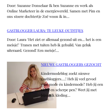
Door: Suzanne Donselaar Ik ben Suzanne en werk als
Online Marketeer in de energiewereld. Samen met Pim en
ons stoere dochtertje Zoë woon ik in…
GASTBLOGGER LAURA: TE LEUKE OUTFITJES
Door: Laura ‘Het ziet er allemaal gezond uit en… het is een
meisje!’ Tranen met tuiten heb ik gehuild. Van geluk
uiteraard. Gezond! Een meisje!…
NIEUWE GASTBLOGGERS GEZOCHT
Kindermodeblog zoekt nieuwe
gastbloggers….! Heb jij veel gevoel
voor mode én kindermode? Heb jij een
vlotte en scherpe pen? Weet jij met
bijna elk kleding…