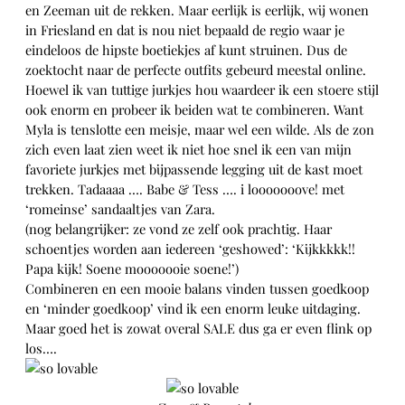
en Zeeman uit de rekken. Maar eerlijk is eerlijk, wij wonen
in Friesland en dat is nou niet bepaald de regio waar je
eindeloos de hipste boetiekjes af kunt struinen. Dus de
zoektocht naar de perfecte outfits gebeurd meestal online.
Hoewel ik van tuttige jurkjes hou waardeer ik een stoere stijl
ook enorm en probeer ik beiden wat te combineren. Want
Myla is tenslotte een meisje, maar wel een wilde. Als de zon
zich even laat zien weet ik niet hoe snel ik een van mijn
favoriete jurkjes met bijpassende legging uit de kast moet
trekken. Tadaaaa …. Babe & Tess …. i looooooove! met
‘romeinse’ sandaaltjes van Zara.
(nog belangrijker: ze vond ze zelf ook prachtig. Haar
schoentjes worden aan iedereen ‘geshowed’: ‘Kijkkkkk!!
Papa kijk! Soene mooooooie soene!’)
Combineren en een mooie balans vinden tussen goedkoop
en ‘minder goedkoop’ vind ik een enorm leuke uitdaging.
Maar goed het is zowat overal SALE dus ga er even flink op
los….