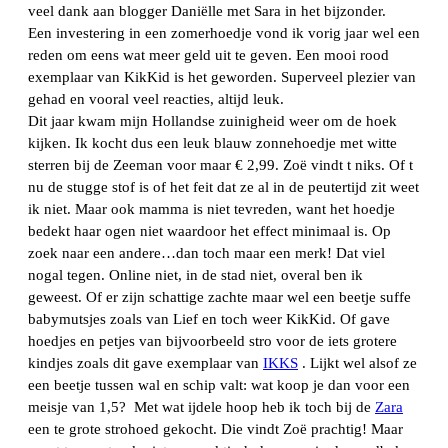
veel dank aan blogger Daniëlle met Sara in het bijzonder.
Een investering in een zomerhoedje vond ik vorig jaar wel een
reden om eens wat meer geld uit te geven. Een mooi rood
exemplaar van KikKid is het geworden. Superveel plezier van
gehad en vooral veel reacties, altijd leuk.
Dit jaar kwam mijn Hollandse zuinigheid weer om de hoek
kijken. Ik kocht dus een leuk blauw zonnehoedje met witte
sterren bij de Zeeman voor maar € 2,99. Zoë vindt t niks. Of t
nu de stugge stof is of het feit dat ze al in de peutertijd zit weet
ik niet. Maar ook mamma is niet tevreden, want het hoedje
bedekt haar ogen niet waardoor het effect minimaal is. Op
zoek naar een andere…dan toch maar een merk! Dat viel
nogal tegen. Online niet, in de stad niet, overal ben ik
geweest. Of er zijn schattige zachte maar wel een beetje suffe
babymutsjes zoals van Lief en toch weer KikKid. Of gave
hoedjes en petjes van bijvoorbeeld stro voor de iets grotere
kindjes zoals dit gave exemplaar van
IKKS
. Lijkt wel alsof ze
een beetje tussen wal en schip valt: wat koop je dan voor een
meisje van 1,5? Met wat ijdele hoop heb ik toch bij de
Zara
een te grote strohoed gekocht. Die vindt Zoë prachtig! Maar