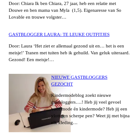
Door: Chiara Ik ben Chiara, 27 jaar, heb een relatie met
Douwe en ben mama van Myla (1,5). Eigenaresse van So
Lovable en trouwe volgster…
GASTBLOGGER LAURA: TE LEUKE OUTFITJES
Door: Laura ‘Het ziet er allemaal gezond uit en… het is een
meisje!’ Tranen met tuiten heb ik gehuild. Van geluk uiteraard.
Gezond! Een meisje!…
NIEUWE GASTBLOGGERS
GEZOCHT
Kindermodeblog zoekt nieuwe
gastbloggers….! Heb jij veel gevoel
voor mode én kindermode? Heb jij een
vlotte en scherpe pen? Weet jij met bijna
elk kleding…