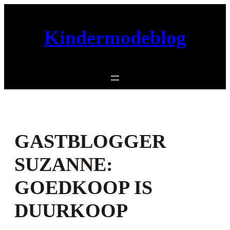
Ga
naar
Kindermodeblog
de
inhoud
GASTBLOGGER
SUZANNE:
GOEDKOOP IS
DUURKOOP