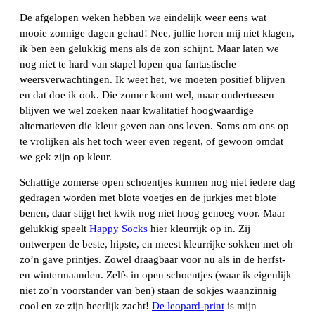
De afgelopen weken hebben we eindelijk weer eens wat
mooie zonnige dagen gehad! Nee, jullie horen mij niet klagen,
ik ben een gelukkig mens als de zon schijnt. Maar laten we
nog niet te hard van stapel lopen qua fantastische
weersverwachtingen. Ik weet het, we moeten positief blijven
en dat doe ik ook. Die zomer komt wel, maar ondertussen
blijven we wel zoeken naar kwalitatief hoogwaardige
alternatieven die kleur geven aan ons leven. Soms om ons op
te vrolijken als het toch weer even regent, of gewoon omdat
we gek zijn op kleur.
Schattige zomerse open schoentjes kunnen nog niet iedere dag
gedragen worden met blote voetjes en de jurkjes met blote
benen, daar stijgt het kwik nog niet hoog genoeg voor. Maar
gelukkig speelt
Happy Socks
hier kleurrijk op in. Zij
ontwerpen de beste, hipste, en meest kleurrijke sokken met oh
zo’n gave printjes. Zowel draagbaar voor nu als in de herfst-
en wintermaanden. Zelfs in open schoentjes (waar ik eigenlijk
niet zo’n voorstander van ben) staan de sokjes waanzinnig
cool en ze zijn heerlijk zacht!
De leopard-print
is mijn