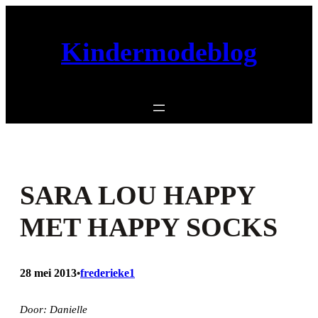
Ga
naar
Kindermodeblog
de
inhoud
SARA LOU HAPPY
MET HAPPY SOCKS
28 mei 2013
frederieke1
•
Door: Danielle