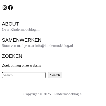
Instagram
Facebook
ABOUT
Over Kindermodeblog.nl
SAMENWERKEN
Stuur een mailtje naar info@kindermodeblog.nl
ZOEKEN
Zoek binnen onze website
Z
Search
o
e
k
Copyright © 2025 | Kindermodeblog.nl
e
n