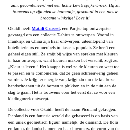
aan, gecombineerd met een lichte Levi’s spijkerbroek. Hij zit
trouwens op zijn nieuwe bureautje, gescoord in een nieuw
brocante winkeltje! Love it!
Okaïdi heeft
Matali Crasset
, een Parijse top ontwerpster
gevraagd om een collectie T-shirts te ontwerpen. Vooral in
Frankrijk en China zijn haar ontwerpen, uiteenlopend van
hotelinterieurs en meubels tot tassen, populair. Ze heeft een
geheel eigen stijl. Ze smijt bij wijze van spreken met kleuren
in haar ontwerpen, want kleuren maken het verschil, zegt ze.
„Kleur is leven.” Het knappe is wel ze de kleuren zo weet toe
te passen en te combineren, dat ze geen schreeuwerig geheel
worden. Je krijgt er energie van, krijgt zin om die knalroze
handschoenen uit de bomen te plukken en in de tuin aan de
slag te gaan. Het is trouwens voor het eerst dat ze voor een
kledingmerk ontwerpt.
De collectie voor Okaïdi heeft de naam Picoland gekregen.
Picoland is een fantasie wereld die gebaseerd is op basis van
een uniek geometisch figuur, namelijk de diamand. De flora
en fauna, de landschappen en haar inwoners, de vorm van de