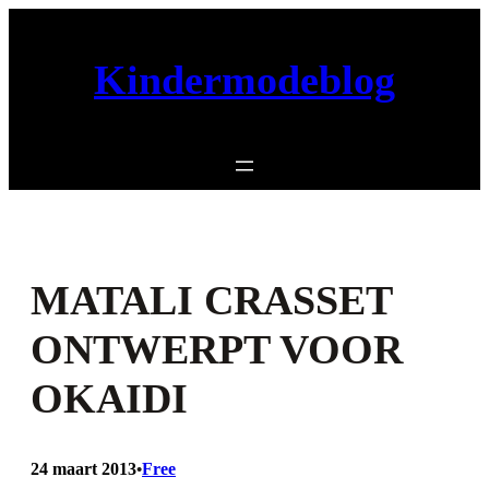
Ga
naar
Kindermodeblog
de
inhoud
MATALI CRASSET
ONTWERPT VOOR
OKAIDI
24 maart 2013
Free
•