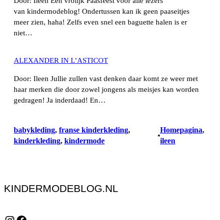
Door: Ileen Een vrolijk Paasfeest voor alle lezers
van kindermodeblog! Ondertussen kan ik geen paaseitjes
meer zien, haha! Zelfs even snel een baguette halen is er
niet…
ALEXANDER IN L’ASTICOT
Door: Ileen Jullie zullen vast denken daar komt ze weer met
haar merken die door zowel jongens als meisjes kan worden
gedragen! Ja inderdaad! En…
babykleding
, 
franse kinderkleding
, 
Homepagina
, 
•
kinderkleding
, 
kindermode
ileen
KINDERMODEBLOG.NL
Instagram
Facebook