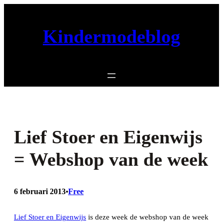
Ga
naar
Kindermodeblog
de
inhoud
Lief Stoer en Eigenwijs
= Webshop van de week
6 februari 2013
Free
•
Lief Stoer en Eigenwijs
is deze week de webshop van de week