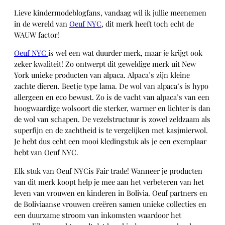
Lieve kindermodeblogfans, vandaag wil ik jullie meenemen
in de wereld van
Oeuf NYC
, dit merk heeft toch echt de
WAUW factor!
Oeuf NYC
is wel een wat duurder merk, maar je krijgt ook
zeker kwaliteit! Zo ontwerpt dit geweldige merk uit New
York unieke producten van alpaca. Alpaca’s zijn kleine
zachte dieren. Beetje type lama. De wol van alpaca’s is hypo
allergeen en eco bewust. Zo is de vacht van alpaca’s van een
hoogwaardige wolsoort die sterker, warmer en lichter is dan
de wol van schapen. De vezelstructuur is zowel zeldzaam als
superfijn en de zachtheid is te vergelijken met kasjmierwol.
Je hebt dus echt een mooi kledingstuk als je een exemplaar
hebt van Oeuf NYC.
Elk stuk van Oeuf NYCis Fair trade! Wanneer je producten
van dit merk koopt help je mee aan het verbeteren van het
leven van vrouwen en kinderen in Bolivia. Oeuf partners en
de Boliviaanse vrouwen creëren samen unieke collecties en
een duurzame stroom van inkomsten waardoor het