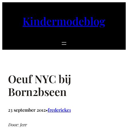
Ga
naar
Kindermodeblog
de
inhoud
Oeuf NYC bij
Born2bseen
23 september 2012
frederieke1
•
Door: Jerr