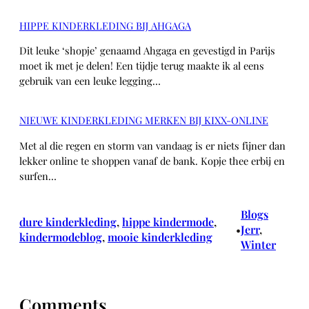
HIPPE KINDERKLEDING BIJ AHGAGA
Dit leuke ‘shopje’ genaamd Ahgaga en gevestigd in Parijs
moet ik met je delen! Een tijdje terug maakte ik al eens
gebruik van een leuke legging…
NIEUWE KINDERKLEDING MERKEN BIJ KIXX-ONLINE
Met al die regen en storm van vandaag is er niets fijner dan
lekker online te shoppen vanaf de bank. Kopje thee erbij en
surfen…
Blogs
dure kinderkleding
, 
hippe kindermode
, 
Jerr
, 
•
kindermodeblog
, 
mooie kinderkleding
Winter
Comments