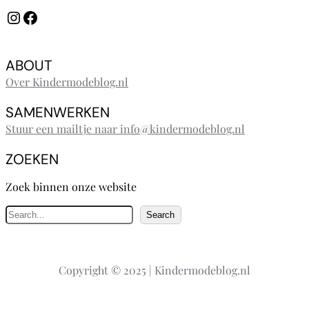
Instagram
Facebook
ABOUT
Over Kindermodeblog.nl
SAMENWERKEN
Stuur een mailtje naar info@kindermodeblog.nl
ZOEKEN
Zoek binnen onze website
Z
Search
o
e
k
Copyright © 2025 | Kindermodeblog.nl
e
n