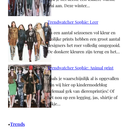
trui aan. Deze winter…
Trendwatcher Sophie: Leer
Na een aantal seizoenen vol kleur en
vrolijke prints hebben een groot aantal
designers het roer volledig omgegooid.
De donkere kleuren zijn terug en het…
Trendwatcher Sophie: Animal print
Zoals je waarschijnlijk al is opgevallen
zijn wij hier op kindermodeblog
helemaal gek van dierenprintjes! Of
het nou op een legging, jas, shirtje of
rokje…
Trends
•