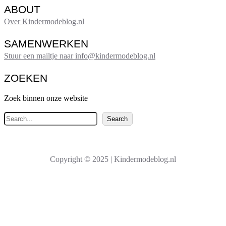
ABOUT
Over Kindermodeblog.nl
SAMENWERKEN
Stuur een mailtje naar info@kindermodeblog.nl
ZOEKEN
Zoek binnen onze website
Z
Search
o
e
k
Copyright © 2025 | Kindermodeblog.nl
e
n