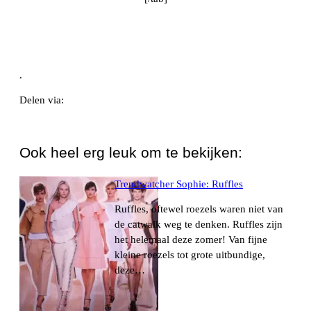
.
Delen via:
WhatsApp
Ook heel erg leuk om te bekijken:
Trendwatcher Sophie: Ruffles
Ruffles, oftewel roezels waren niet van
de catwalk weg te denken. Ruffles zijn
het helemaal deze zomer! Van fijne
kleine roezels tot grote uitbundige,
deze…