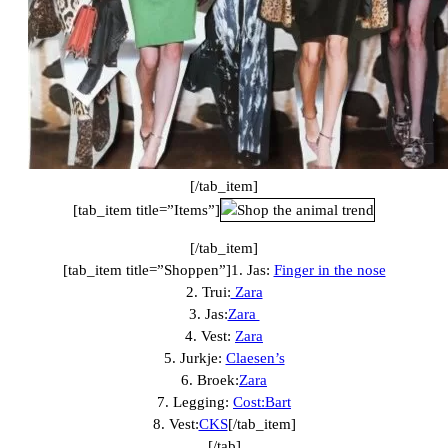
[/tab_item]
[tab_item title=”Items”]
[/tab_item]
[tab_item title=”Shoppen”]1. Jas:
Finger in the nose
2. Trui:
Zara
3. Jas:
Zara
4. Vest:
Zara
5. Jurkje:
Claesen’s
6. Broek:
Zara
7. Legging:
Cost:Bart
8. Vest:
CKS
[/tab_item]
[/tab]