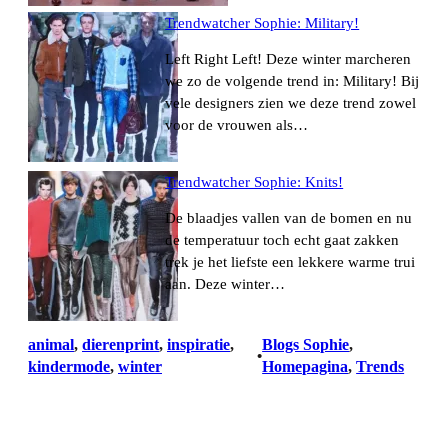
Trendwatcher Sophie: Military!
Left Right Left! Deze winter marcheren
we zo de volgende trend in: Military! Bij
vele designers zien we deze trend zowel
voor de vrouwen als…
Trendwatcher Sophie: Knits!
De blaadjes vallen van de bomen en nu
de temperatuur toch echt gaat zakken
trek je het liefste een lekkere warme trui
aan. Deze winter…
animal
, 
dierenprint
, 
inspiratie
, 
Blogs Sophie
, 
•
kindermode
, 
winter
Homepagina
, 
Trends