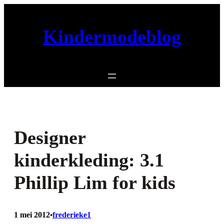
Ga
naar
Kindermodeblog
de
inhoud
Designer
kinderkleding: 3.1
Phillip Lim for kids
1 mei 2012
frederieke1
•