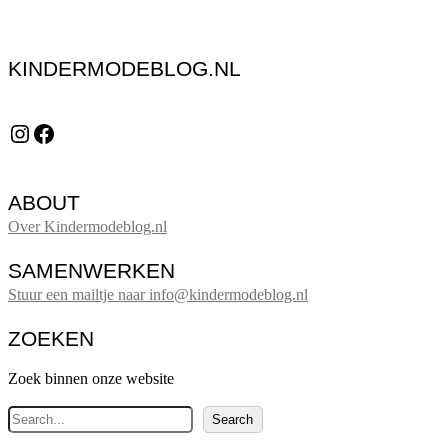
KINDERMODEBLOG.NL
Instagram
Facebook
ABOUT
Over Kindermodeblog.nl
SAMENWERKEN
Stuur een mailtje naar info@kindermodeblog.nl
ZOEKEN
Zoek binnen onze website
Z
Search
o