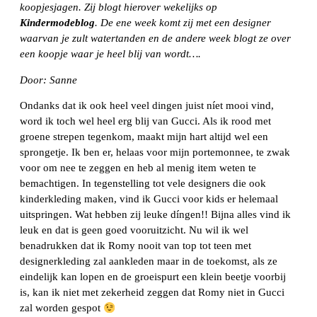
koopjesjagen. Zij blogt hierover wekelijks op
Kindermodeblog
. De ene week komt zij met een designer
waarvan je zult watertanden en de andere week blogt ze over
een koopje waar je heel blij van wordt….
Door: Sanne
Ondanks dat ik ook heel veel dingen juist níet mooi vind,
word ik toch wel heel erg blij van Gucci. Als ik rood met
groene strepen tegenkom, maakt mijn hart altijd wel een
sprongetje. Ik ben er, helaas voor mijn portemonnee, te zwak
voor om nee te zeggen en heb al menig item weten te
bemachtigen. In tegenstelling tot vele designers die ook
kinderkleding maken, vind ik Gucci voor kids er helemaal
uitspringen. Wat hebben zij leuke díngen!! Bijna alles vind ik
leuk en dat is geen goed vooruitzicht. Nu wil ik wel
benadrukken dat ik Romy nooit van top tot teen met
designerkleding zal aankleden maar in de toekomst, als ze
eindelijk kan lopen en de groeispurt een klein beetje voorbij
is, kan ik niet met zekerheid zeggen dat Romy niet in Gucci
zal worden gespot