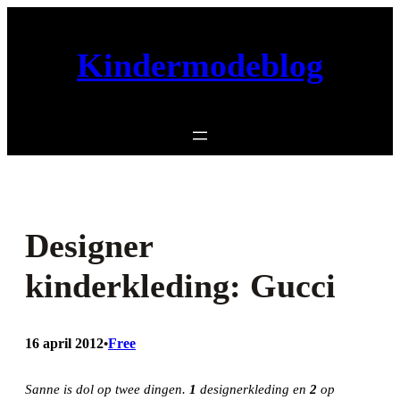
Ga
naar
Kindermodeblog
de
inhoud
Designer
kinderkleding: Gucci
16 april 2012
Free
•
Sanne is dol op twee dingen.
1
designerkleding en
2
op