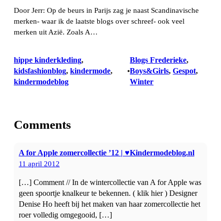
Door Jerr: Op de beurs in Parijs zag je naast Scandinavische
merken- waar ik de laatste blogs over schreef- ook veel
merken uit Azië. Zoals A…
hippe kinderkleding
, 
Blogs Frederieke
, 
kidsfashionblog
, 
kindermode
, 
Boys&Girls
, 
Gespot
, 
•
kindermodeblog
Winter
Comments
A for Apple zomercollectie ’12 | ♥Kindermodeblog.nl
11 april 2012
[…] Comment // In de wintercollectie van A for Apple was
geen spoortje knalkeur te bekennen. ( klik hier ) Designer
Denise Ho heeft bij het maken van haar zomercollectie het
roer volledig omgegooid, […]