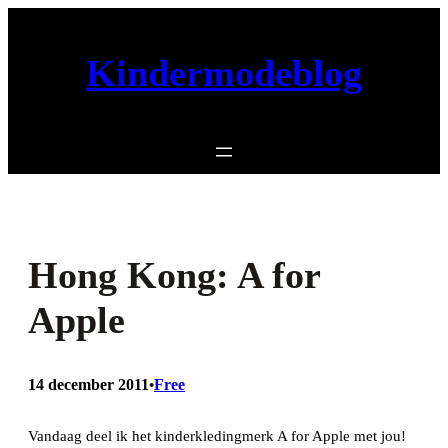
Ga
naar
Kindermodeblog
de
inhoud
Hong Kong: A for
Apple
14 december 2011
Free
•
Vandaag deel ik het kinderkledingmerk A for Apple met jou!