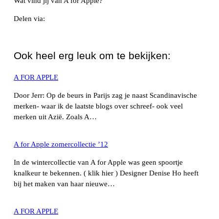
Wat vind jij van A for Apple?
Delen via:
WhatsApp
Ook heel erg leuk om te bekijken:
A FOR APPLE
Door Jerr: Op de beurs in Parijs zag je naast Scandinavische
merken- waar ik de laatste blogs over schreef- ook veel
merken uit Azië. Zoals A…
A for Apple zomercollectie ’12
In de wintercollectie van A for Apple was geen spoortje
knalkeur te bekennen. ( klik hier ) Designer Denise Ho heeft
bij het maken van haar nieuwe…
A FOR APPLE