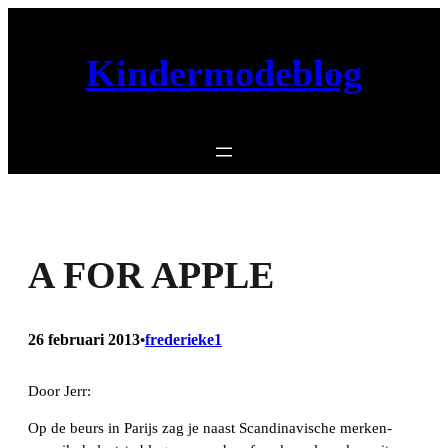
Ga
naar
Kindermodeblog
de
inhoud
A FOR APPLE
26 februari 2013
frederieke1
•
Door Jerr:
Op de beurs in Parijs zag je naast Scandinavische merken-