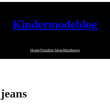
Kindermodeblog
Home
Trending blogs
Musthaves
 jeans