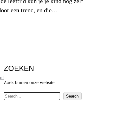
de leeftijd kun je je kind nog zelf
door een trend, en die…
ZOEKEN
nl
Zoek binnen onze website
Z
Search
o
e
k
e