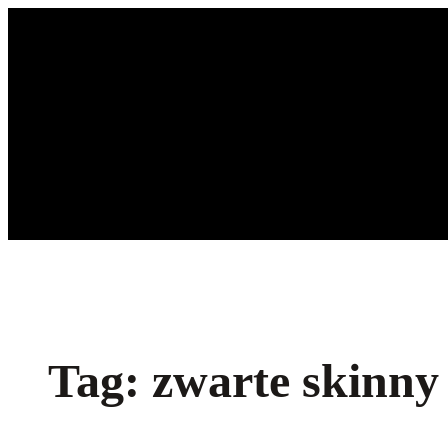
Ga
naar
de
inhoud
Tag:
zwarte skinny