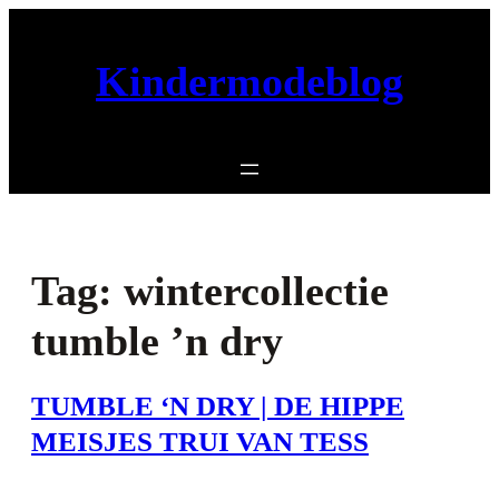
Ga
naar
Kindermodeblog
de
inhoud
Tag:
wintercollectie
tumble ’n dry
TUMBLE ‘N DRY | DE HIPPE
MEISJES TRUI VAN TESS