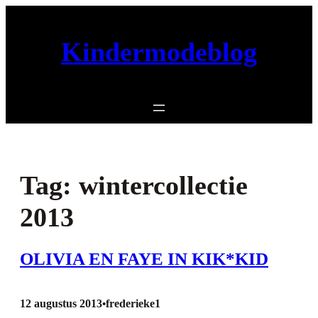
Ga
naar
Kindermodeblog
de
inhoud
Tag:
wintercollectie
2013
OLIVIA EN FAYE IN KIK*KID
12 augustus 2013
frederieke1
•