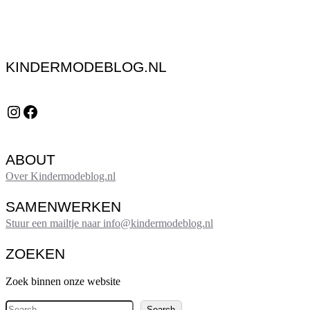
KINDERMODEBLOG.NL
Instagram
Facebook
ABOUT
Over Kindermodeblog.nl
SAMENWERKEN
Stuur een mailtje naar info@kindermodeblog.nl
ZOEKEN
Zoek binnen onze website
Z
Search