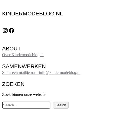
KINDERMODEBLOG.NL
Instagram
Facebook
ABOUT
Over Kindermodeblog.nl
SAMENWERKEN
Stuur een mailtje naar info@kindermodeblog.nl
ZOEKEN
Zoek binnen onze website
Z
Search
o
e