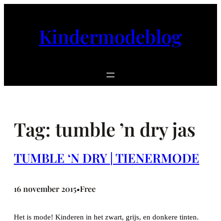
Ga
naar
Kindermodeblog
de
inhoud
Tag:
tumble ’n dry jas
TUMBLE ‘N DRY | TIENERMODE
16 november 2015
Free
•
Het is mode! Kinderen in het zwart, grijs, en donkere tinten.