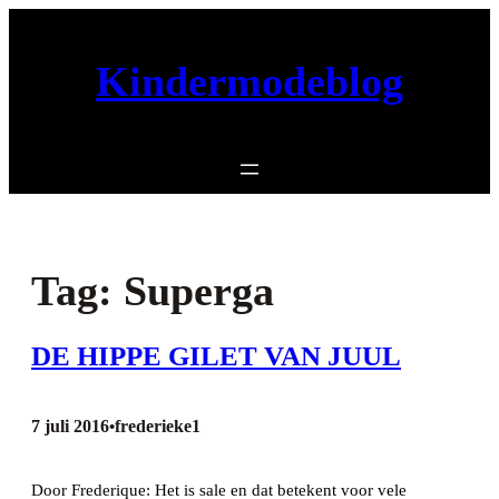
Ga
naar
Kindermodeblog
de
inhoud
Tag:
Superga
DE HIPPE GILET VAN JUUL
7 juli 2016
frederieke1
•
Door Frederique: Het is sale en dat betekent voor vele