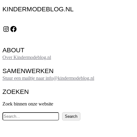
KINDERMODEBLOG.NL
Instagram
Facebook
ABOUT
Over Kindermodeblog.nl
SAMENWERKEN
Stuur een mailtje naar info@kindermodeblog.nl
ZOEKEN
Zoek binnen onze website
Z
Search
o
e
k