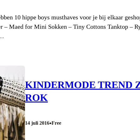
ebben 10 hippe boys musthaves voor je bij elkaar gesho
er – Maed for Mini Sokken – Tiny Cottons Tanktop – 
&…
KINDERMODE TREND Z
ROK
•
14 juli 2016
Free