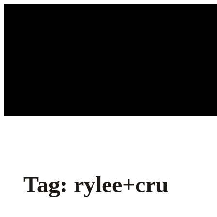
Ga
naar
de
inhoud
Tag:
rylee+cru