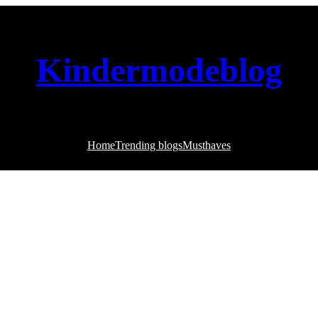
Kindermodeblog
Home
Trending blogs
Musthaves