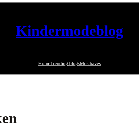
Kindermodeblog
Home
Trending blogs
Musthaves
ken