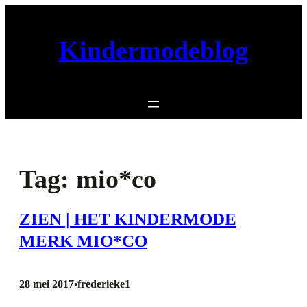
Ga
naar
Kindermodeblog
de
inhoud
Tag:
mio*co
ZIEN | HET KINDERMODE
MERK MIO*CO
28 mei 2017
frederieke1
•