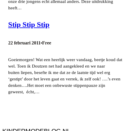
onze drie jongens echt allemaal anders. Deze uitdrukking
heeft…
Stip Stip Stip
22 februari 2011
Free
•
Goeiemorgen! Wat een heerlijk weer vandaag, beetje koud dat
wel. Toen ik Doutzen net had aangekleed en we naar
buiten liepen, besefte ik me dat ze de laatste tijd wel erg
‘gestipt’ door het leven gaat en verrek, ik zelf ook! ….’s even
denken….Het moet een onbewuste stippenpauze zijn
geweest, écht,…
KINDERMODEBLOG.NL