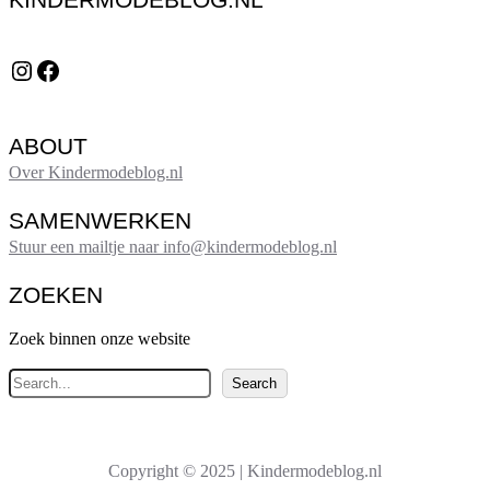
Instagram
Facebook
ABOUT
Over Kindermodeblog.nl
SAMENWERKEN
Stuur een mailtje naar info@kindermodeblog.nl
ZOEKEN
Zoek binnen onze website
Z
Search
o
e
k
Copyright © 2025 | Kindermodeblog.nl
e