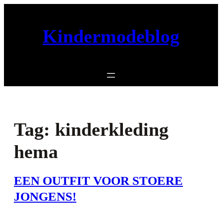
Ga
naar
Kindermodeblog
de
inhoud
Tag:
kinderkleding
hema
EEN OUTFIT VOOR STOERE
JONGENS!