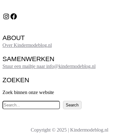
Instagram
Facebook
ABOUT
Over Kindermodeblog.nl
SAMENWERKEN
Stuur een mailtje naar info@kindermodeblog.nl
ZOEKEN
Zoek binnen onze website
Z
Search
o
e
k
Copyright © 2025 | Kindermodeblog.nl
e
n