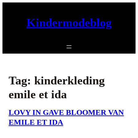
Ga
naar
Kindermodeblog
de
inhoud
Tag:
kinderkleding
emile et ida
LOVY IN GAVE BLOOMER VAN
EMILE ET IDA