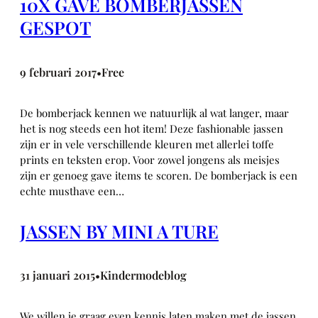
10X GAVE BOMBERJASSEN
GESPOT
9 februari 2017
Free
•
De bomberjack kennen we natuurlijk al wat langer, maar
het is nog steeds een hot item! Deze fashionable jassen
zijn er in vele verschillende kleuren met allerlei toffe
prints en teksten erop. Voor zowel jongens als meisjes
zijn er genoeg gave items te scoren. De bomberjack is een
echte musthave een…
JASSEN BY MINI A TURE
31 januari 2015
Kindermodeblog
•
We willen je graag even kennis laten maken met de jassen