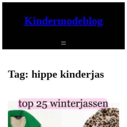
Ga
naar
Kindermodeblog
de
inhoud
Tag:
hippe kinderjas