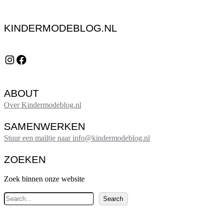
KINDERMODEBLOG.NL
Instagram
Facebook
ABOUT
Over Kindermodeblog.nl
SAMENWERKEN
Stuur een mailtje naar info@kindermodeblog.nl
ZOEKEN
Zoek binnen onze website
Z
Search
o