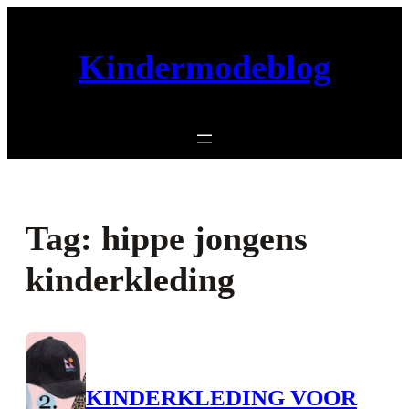
Ga
naar
Kindermodeblog
de
inhoud
Tag:
hippe jongens
kinderkleding
KINDERKLEDING VOOR