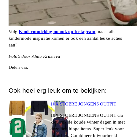
Volg
Kindermodeblog nu ook op Instagra
m
, naast alle
kindermode inspiratie komen er ook een aantal leuke acties
aan!
Foto’s door Alina Krasieva
Delen via:
WhatsApp
Ook heel erg leuk om te bekijken:
10X STOERE JONGENS OUTFIT
10X STOERE JONGENS OUTFIT Ga
kleurrijk de koude winter dagen in met
deze tien hippe items. Super leuk voor
jouw boy. Combineer bijvoorbeeld