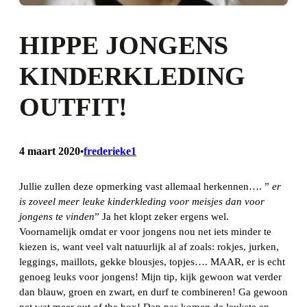
HIPPE JONGENS
KINDERKLEDING
OUTFIT!
4 maart 2020
frederieke1
•
Jullie zullen deze opmerking vast allemaal herkennen…. ”
er
is zoveel meer leuke kinderkleding voor meisjes dan voor
jongens te vinden
” Ja het klopt zeker ergens wel.
Voornamelijk omdat er voor jongens nou net iets minder te
kiezen is, want veel valt natuurlijk al af zoals: rokjes, jurken,
leggings, maillots, gekke blousjes, topjes…. MAAR, er is echt
genoeg leuks voor jongens! Mijn tip, kijk gewoon wat verder
dan blauw, groen en zwart, en durf te combineren! Ga gewoon
net wat meer out of the box! Dan pas komen de leukste en