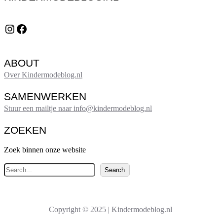
Instagram
Facebook
ABOUT
Over Kindermodeblog.nl
SAMENWERKEN
Stuur een mailtje naar info@kindermodeblog.nl
ZOEKEN
Zoek binnen onze website
Z
Search
o
e
k
Copyright © 2025 | Kindermodeblog.nl
e