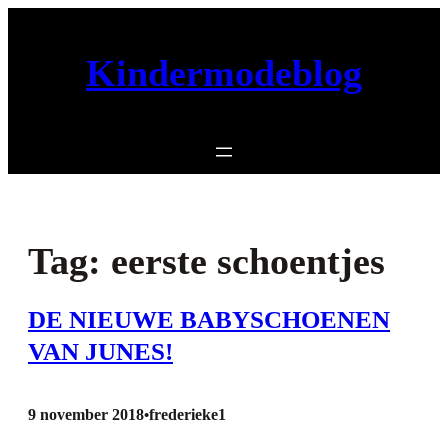
Ga
naar
Kindermodeblog
de
inhoud
Tag:
eerste schoentjes
DE NIEUWE BABYSCHOENEN
VAN JUNES!
9 november 2018
frederieke1
•