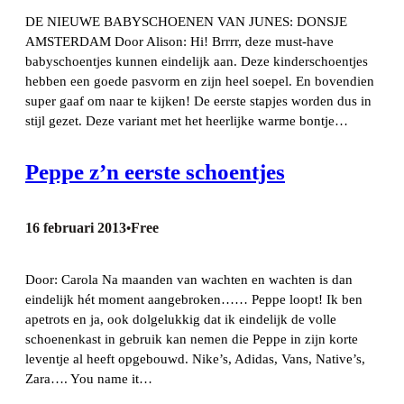
DE NIEUWE BABYSCHOENEN VAN JUNES: DONSJE
AMSTERDAM Door Alison: Hi!​ Brrrr, deze must-have
babyschoentjes kunnen eindelijk aan. Deze kinderschoentjes
hebben een goede pasvorm en zijn heel soepel. En bovendien
super gaaf om naar te kijken! De eerste stapjes worden dus in
stijl gezet. Deze variant met het heerlijke warme bontje…
Peppe z’n eerste schoentjes
16 februari 2013
Free
•
Door: Carola Na maanden van wachten en wachten is dan
eindelijk hét moment aangebroken…… Peppe loopt! Ik ben
apetrots en ja, ook dolgelukkig dat ik eindelijk de volle
schoenenkast in gebruik kan nemen die Peppe in zijn korte
leventje al heeft opgebouwd. Nike’s, Adidas, Vans, Native’s,
Zara…. You name it…