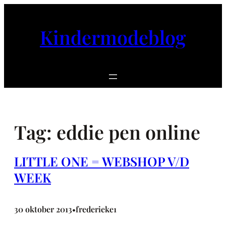
Ga
naar
Kindermodeblog
de
inhoud
Tag:
eddie pen online
LITTLE ONE = WEBSHOP V/D
WEEK
30 oktober 2013
frederieke1
•