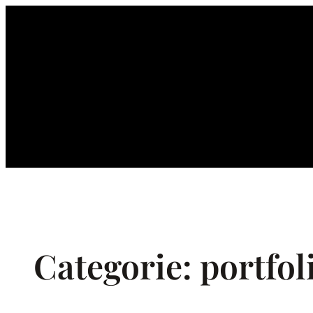
Ga
naar
de
inhoud
Categorie:
portfol