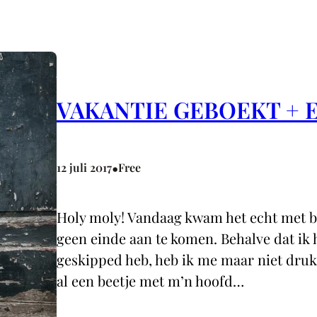
VAKANTIE GEBOEKT + 
•
12 juli 2017
Free
Holy moly! Vandaag kwam het echt met b
geen einde aan te komen. Behalve dat ik 
geskipped heb, heb ik me maar niet druk
al een beetje met m’n hoofd…