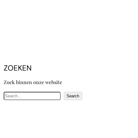
ZOEKEN
Zoek binnen onze website
Z
Search
o
e
k
e