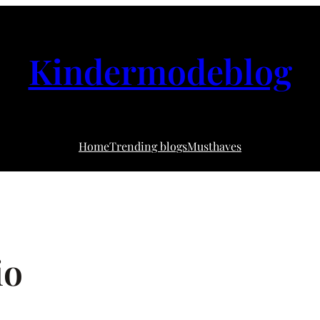
Kindermodeblog
Home
Trending blogs
Musthaves
io