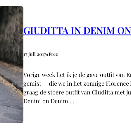
GIUDITTA IN DENIM O
•
17 juli 2017
Free
Vorige week liet ik je de gave outfit van 
gemist – die we in het zonnige Florence 
graag de stoere outfit van Giuditta met jul
Denim on Denim.…