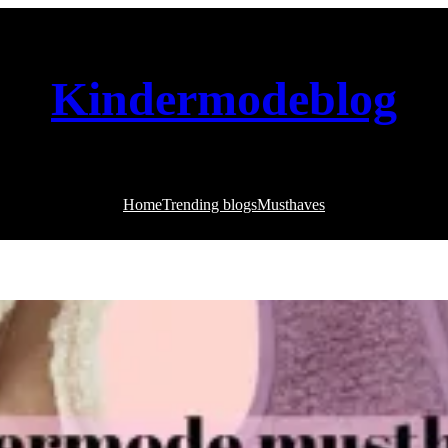
Kindermodeblog
Home
Trending blogs
Musthaves