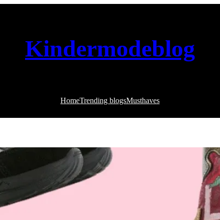
Kindermodeblog
Home
Trending blogs
Musthaves