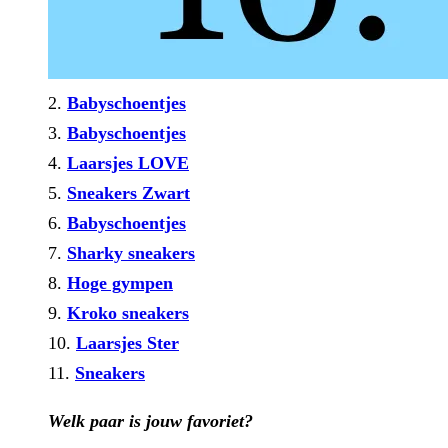
2.
Babyschoentjes
3.
Babyschoentjes
4.
Laarsjes LOVE
5.
Sneakers Zwart
6.
Babyschoentjes
7.
Sharky sneakers
8.
Hoge gympen
9.
Kroko sneakers
10.
Laarsjes Ster
11.
Sneakers
Welk paar is jouw favoriet?