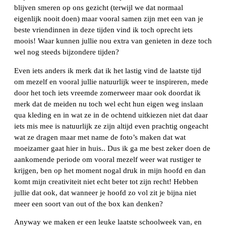
blijven smeren op ons gezicht (terwijl we dat normaal
eigenlijk nooit doen) maar vooral samen zijn met een van je
beste vriendinnen in deze tijden vind ik toch oprecht iets
moois! Waar kunnen jullie nou extra van genieten in deze toch
wel nog steeds bijzondere tijden?
Even iets anders ik merk dat ik het lastig vind de laatste tijd
om mezelf en vooral jullie natuurlijk weer te inspireren, mede
door het toch iets vreemde zomerweer maar ook doordat ik
merk dat de meiden nu toch wel echt hun eigen weg inslaan
qua kleding en in wat ze in de ochtend uitkiezen niet dat daar
iets mis mee is natuurlijk ze zijn altijd even prachtig ongeacht
wat ze dragen maar met name de foto’s maken dat wat
moeizamer gaat hier in huis.. Dus ik ga me best zeker doen de
aankomende periode om vooral mezelf weer wat rustiger te
krijgen, ben op het moment nogal druk in mijn hoofd en dan
komt mijn creativiteit niet echt beter tot zijn recht! Hebben
jullie dat ook, dat wanneer je hoofd zo vol zit je bijna niet
meer een soort van out of the box kan denken?
Anyway we maken er een leuke laatste schoolweek van, en