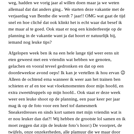
weg, hadden we vorig jaar al willen doen maar ja we weten
allemaal dat dat anders ging.. We starten deze vakantie met de
verjaardag van Benthe die wordt 7 jaar!! OMG wat gaat de tijd
snel en hoe cliché dat ook klinkt het is echt waar dat besef ik
me maar al te goed. Ook staat er nog een kinderfeestje op de
planning in de vakantie want ja dat hoort er natuurlijk bij,
iemand nog leuke tips?
Afgelopen week ben ik na een hele lange tijd weer eens uit
eten geweest met een vriendin wat hebben we genoten,
gelachen en vooral teveel gedronken en dat op een
doordeweekse avond oeps! Ik kan je vertellen ik hou ervan 😉
Alleen de ochtend erna wanneer ik weer aan het trainen ben
schieten er af en toe wat vloekmomenten door mijn hoofd, en
extra zweetdruppels op mijn hoofd.. Ook staat er deze week
weer een leuke shoot op de planning, een paar keer per jaar
mag ik op de foto voor een heel tof damesmerk
Sneakerdresses en sinds kort samen met mijn vriendin wat is
er nou leuker dan dat?! Wij hebben de grootste lol samen en ik
moet zeggen dat zijn de leukste foto’s hoor:) De voorpret, de
twijfels, onze onzekerheden, alle plamuur die we maar door