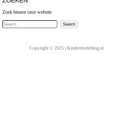
ZOEKEN
Zoek binnen onze website
Z
Search
o
e
k
Copyright © 2025 | Kindermodeblog.nl
e
n