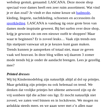
webshop gestuit, genaamd: LASCANA. Deze mooie shop
speciaal voor dames heeft een zeer ruim assortiment. Wat vind
je er dan zoal? Je vindt er dus ruime keuze uit
badmode
,
kleding, lingerie, nachtkleding, schoenen en accessoires én
sportkleding
. LASCANA is vandaag iig onze grote bron van
dames mode inspiratie geweest. Bij het surfen over deze shop,
krijg je gewoon zin om een nieuwe outfit te shoppen! Maar
waar te beginnen? Er is zoveel leuks… Vaak zijn trends een
fijn startpunt vanwaar uit je je keuzes kunt gaan maken.
Trends kunnen je aanspreken of totaal niet, maar ze geven
vaak wel houvast. In deze blog willen wij daarom 3 zomer
mode trends bij je onder de aandacht brengen. Lees je gezellig
mee?
Printed dresses
Wij bij Kindermodeblog zijn natuurlijk altijd al dol op printjes.
Maar gelukkig zijn printjes nu ook helemaal on trend. We
denken dat vrolijke printjes het ultieme antwoord zijn op de
vrij sombere tijd die achter ons ligt. Er mocht natuurlijk niet
zoveel, we zaten veel binnen en in lockdowns. We mogen nu
gelukkig steeds meer, en we gaan weer met z’n allen naar