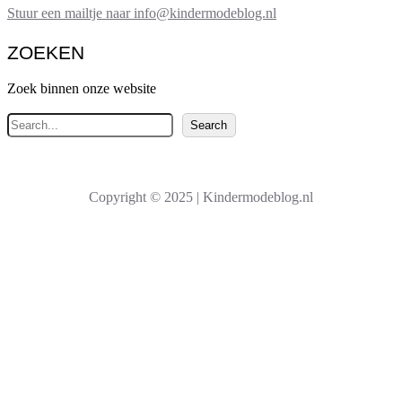
Stuur een mailtje naar info@kindermodeblog.nl
ZOEKEN
Zoek binnen onze website
Z
Search
o
e
k
Copyright © 2025 | Kindermodeblog.nl
e
n