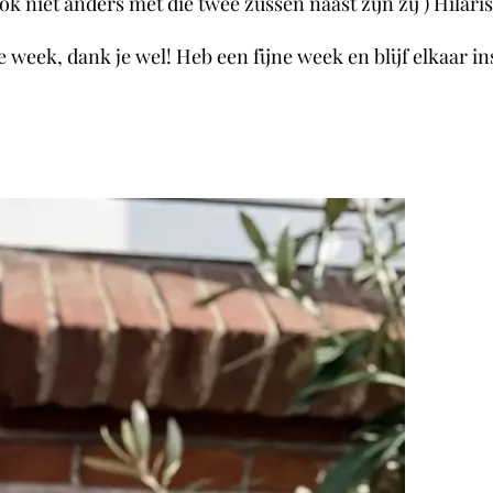
ok niet anders met die twee zussen naast zijn zij ) Hilari
 week, dank je wel! Heb een fijne week en blijf elkaar in