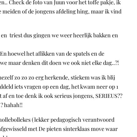
.. Check de foto van Juun voor het toffe pakje, ik
de meiden of de jongens afdeling hing, maar ik vind
en triest dus gingen we weer heerlijk bakken en
! En hoewel het aflikken van de spatels en de
 we maar denken dit doen we ook niet elke dag..?!
ezelf zo zo zo erg herkende, stiekem was ik blij
ddeld iets vragen op een dag, het kwam neer op 1
ht af en toe denk ik ook serieus jongens, SERIEUS??
? hahah!!
 Snollebollekes ( lekker pedagogisch verantwoord
afgewisseld met De pieten sinterklaas move waar