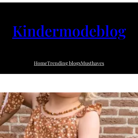
Kindermodeblog
Home
Trending blogs
Musthaves