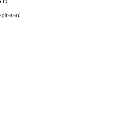
sch!
spireren!