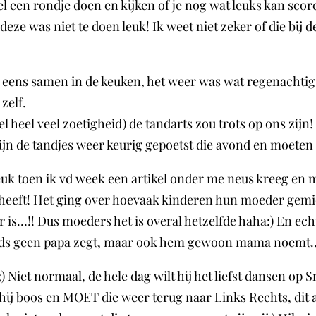
een rondje doen en kijken of je nog wat leuks kan scoren
eze was niet te doen leuk! Ik weet niet zeker of die bij 
eens samen in de keuken, het weer was wat regenachtig 
zelf.
el heel veel zoetigheid) de tandarts zou trots op ons zijn
zijn de tandjes weer keurig gepoetst die avond en moeten
euk toen ik vd week een artikel onder me neus kreeg en m
en heeft! Het ging over hoevaak kinderen hun moeder gemi
ker is…!! Dus moeders het is overal hetzelfde haha:) En ec
teeds geen papa zegt, maar ook hem gewoon mama noemt..
) Niet normaal, de hele dag wilt hij het liefst dansen op
hij boos en MOET die weer terug naar Links Rechts, dit 