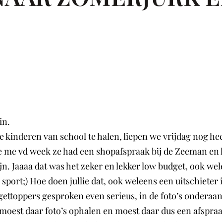
in.
inderen van school te halen, liepen we vrijdag nog heerl
 me vd week ze had een shopafspraak bij de Zeeman en lief
ijn. Jaaaa dat was het zeker en lekker low budget, ook we
sport;) Hoe doen jullie dat, ook weleens een uitschiete
toppers gesproken even serieus, in de foto’s onderaan zi
 moest daar foto’s ophalen en moest daar dus een afspraa